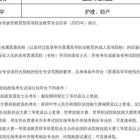
参照教育部高等职业教育专业目录（2021年）执行。
安徽省省属普通高校（以及经过批准举办普通高等职业教育的成人高等院校）的应
应征入伍的具有普通高职（专科）学历的退役士兵；所有考生须参加省考试院
业须符合我校的招生专业范围的要求，且身体条件符合《普通高等学校招生
类鼓励政策考生还须分别符合下列条件：
政策退役士兵考生：服役期间荣立三等功及以上奖励。
赛鼓励政策的考生：获得中华人民共和国职业技能大赛铜牌及以上奖项，全
大学生创新创业大赛二等奖及以上奖项，世界技能大赛、世界职业院校技能大赛奖
资格，考生符合普通专升本考试招生报考条件并报考相应专业的，可直接录取
技能大赛一等奖或教育部等部委联合主办的全国职业院校技能大赛三等奖及以上的
试招生报考条件并报考相应专业的，经我校面试通过，可直接录取。