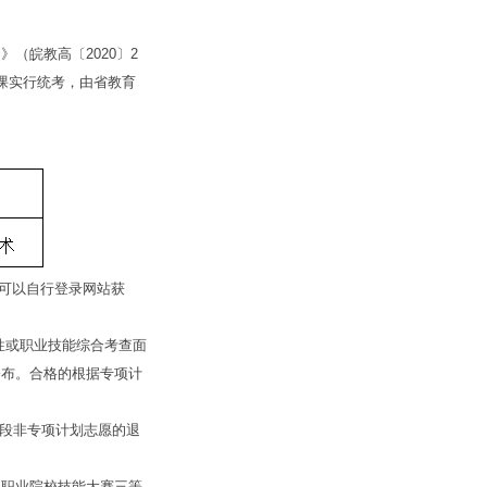
皖教高〔2020〕2
共课实行统考，由省教育
n，可以自行登录网站获
应性或职业技能综合考查面
公布。合格的根据专项计
段非专项计划志愿的退
职业院校技能大赛三等