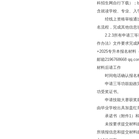
科招生网自行下载）；
含就读学校、专业、入
经线上资格审核通过的
名流程，完成其他信息
2.2.3所有申请三
作办法》文件要求完成
+2025专升本报名材料
邮箱2196768668
材料后请工作
时间电话确认报名材料是
申请三等功鼓励政策退役
功受奖证书。
申请技能大赛获奖鼓励政
由毕业学校出具加盖红
承诺书（附件1）和申
未按要求提交材料的考
所填报信息和提交材料