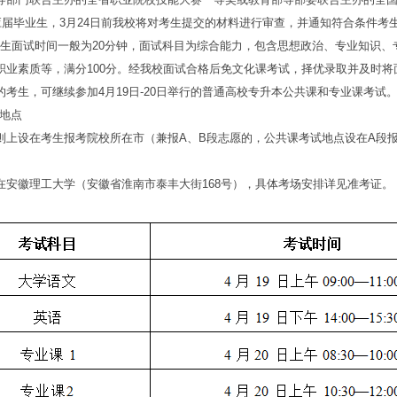
应届毕业生，3月24日前我校将对考生提交的材料进行审查，并通知符合条件考生于4
名考生面试时间一般为20分钟，面试科目为综合能力，包含思想政治、专业知识
职业素质等，满分100分。经我校面试合格后免文化课考试，择优录取并及时将
考生，可继续参加4月19日-20日举行的普通高校专升本公共课和专业课考试
地点
设在考生报考院校所在市（兼报A、B段志愿的，公共课考试地点设在A段报
徽理工大学（安徽省淮南市泰丰大街168号），具体考场安排详见准考证。