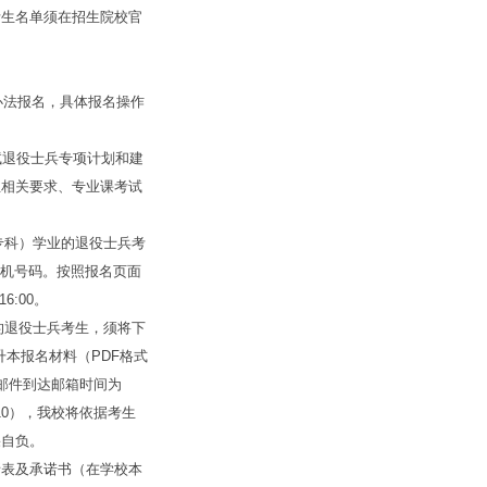
生名单须在招生院校官
办法报名，具体报名操作
退役士兵专项计划和建
业相关要求、专业课考试
专科）学业的退役士兵考
和手机号码。按照报名页面
6:00。
的退役士兵考生，须将下
升本报名材料（PDF格式
电子邮件到达邮箱时间为
10），我校将依据考生
果自负。
请表及承诺书（在学校本