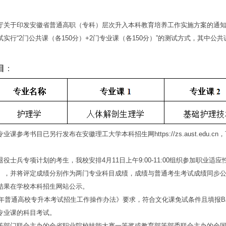
于印发安徽省普通高职（专科）层次升入本科教育培养工作实施方案的通知》（
实行“2门公共课（各150分）+2门专业课（各150分）”的测试方式，其中公
目
：
考书目已另行发布在安徽理工大学本科招生网https://zs.aust.edu.c
兵专项计划的考生，我校安排4月11日上午9:00-11:00组织参加职业适
），并将评定成绩分别作为两门专业科目成绩，成绩与普通考生考试成绩同步
结果在学校本科招生网站公示。
年普通高校专升本考试招生工作操作办法》要求，符合文化课免试条件且填报B
专业课的科目考试。
门联合主办的全省职业院校技能大赛一等奖或教育部等部委联合主办的全国