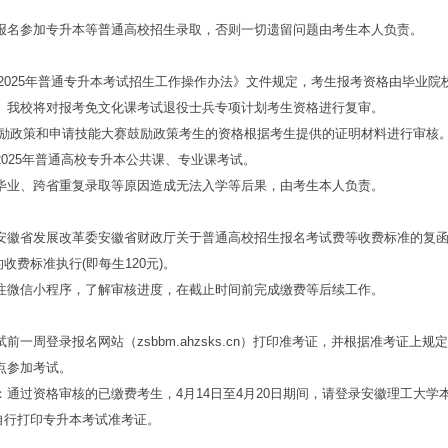
名参加专升本等普通高校招生录取，否则一切遗留问题由考生本人负责。
省2025年普通专升本考试招生工作操作办法》文件规定，考生报考资格由毕业院
。我校将对报考免文化课考试退役士兵专项计划考生资格进行复审。
鼓励政策和申请技能大赛鼓励政策考生的资格根据考生提供的证明材料进行审核
025年普通高校专升本公共课、专业课考试。
业、跨省重复录取等原因造成无法入学等后果，由考生本人负责。
省发展改革委安徽省财政厅关于普通高校招生报名考试费等收费标准的复函
的收费标准执行(即每生120元)。
微信小程序，了解审核进度，在截止时间前完成缴费等后续工作。
周登录报名网站（zsbbm.ahzsks.cn）打印准考证，并根据准考证上规
点参加考试。
过资格审核的已缴费考生，4月14日至4月20日期间，请登录安徽理工大学
edu.cn自行打印专升本考试准考证。