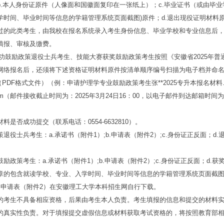
b.本人身份证原件（人像面和国徽面复印在一张纸上）；c.毕业证书（或由毕
学时间、毕业时间等信息的学籍管理系统页面截图)原件；d.退出现役证明材料
此类考生，由我校在报名系统录入考生身份信息、毕业学校和专业信息后，
填报、审核及缴费。
等功鼓励政策退役士兵考生、技能大赛获奖鼓励政策考生按照《安徽省2025年普
网络报名后，还须将下述资格证明材料原件按清单顺序编号扫描为电子档并命名
（PDF格式文件）（例：申请护理学专业鼓励政策考生张**2025专升本报名材料
 qq.com（邮件接收截止时间为：2025年3月24日16：00，以电子邮件到达邮箱
否成功提交（联系电话：0554-6632810）。
士兵考生：a.承诺书（附件1）;b.申请表（附件2）;c.身份证正反面；d.
策考生：a.承诺书（附件1）;b.申请表（附件2）;c.身份证正反面；d.获
章的包含就读学校、专业、入学时间、毕业时间等信息的学籍管理系统页面截图
请表（附件2）在安徽理工大学本科招生网自行下载。
生不具备相应资格，后果由考生本人负责。考生填报的信息和提交的材料实
的真实性负责。对于填报提交虚假信息或材料获取考试资格的，将按照教育部