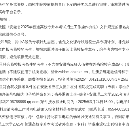
的免试资格，由招生院校依据教育厅下发的获奖名单进行审核，审核通过考
高考平台公示。
填报：
《安徽省2025年普通高校专升本考试招生工作操作办法》文件规定的报名
站或微信公众号。
B段，其中A段为专项计划志愿，含免文化课考试退役士兵专项计划、非免试
意向报考我校的考生，填报志愿时须仔细阅读我校招生章程，综合考虑招生专
因素，避免填报无效志愿。
校且符合我校报考条件的考生（不含在安徽省应征入伍并在外省院校完成高职（
脑（不建议使用手机浏览器）登录zsbbm.ahzsks.cn，注册后绑定微信号
小程序采像、缴费等报名流程，报名时段为2025年3月21日10:00至3月25日1
校且符合我校报考条件的在安徽省应征入伍并在外省院校完成高职（专科）学业
序编号扫描为电子档并命名为：省外退役士兵+姓名+安徽理工大学2025年专
196768668 qq.com(邮件接收截止时间为：2025年3月24日16:00，以
料后请考生工作时间电话确认报名材料是否提交成功（联系电话：0554-66328
名资格进行审核，考生必须保持此联系电话的畅通以便通知有关事宜，否则后
工大学2025年普通高校专升本考试省外高职（专科）毕业生退役士兵报名申