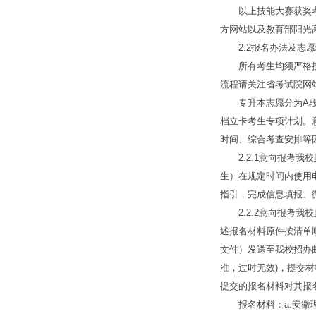
以上技能大赛获奖考生
方网站以及教育部阳光
2.2报名办法及志愿
所有考生均须严格按照
流程请关注省考试院网
专升本志愿分为A段和
档立卡考生专项计划。
时间、综合考查安排等
2.2.1意向报考我
生）在规定时间内使用电
指引，完成信息填报、微信
2.2.2意向报考我
述报名材料原件按清单顺
文件）发送至我校招办邮箱2
准，过时无效)，提交材
提交的报名材料对其报
报名材料：a.安徽理