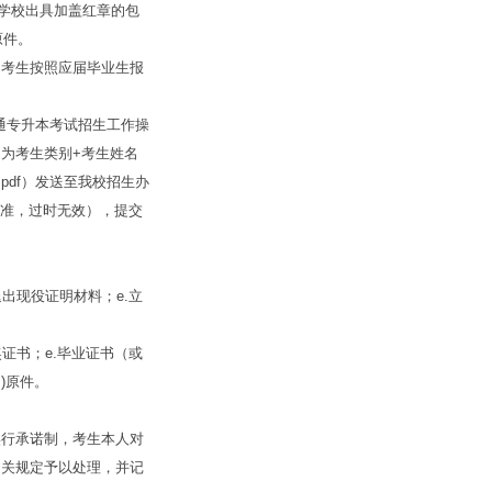
业学校出具加盖红章的包
原件。
考生按照应届毕业生报
通专升本考试招生工作操
为考生类别+考生姓名
.pdf）发送至我校招生办
时间为准，过时无效），提交
退出现役证明材料；e.立
奖证书；e.毕业证书（或
)原件。
行承诺制，考生本人对
相关规定予以处理，并记