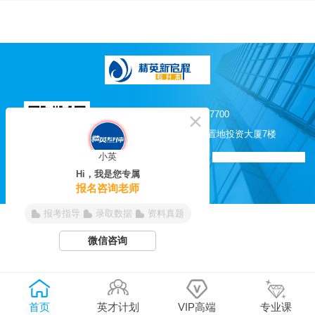
0551-62817525 / 62817700
合肥市长江西路200号置地投资大厦7楼
小英
皖ICP备11012638号-6
合肥精英培训学校 版权所有
Hi，我是您专属
微信公众号
报名咨询老师
报考指导
录取数据
资料真题
微信咨询
首页
英才计划
VIP高端
专业课