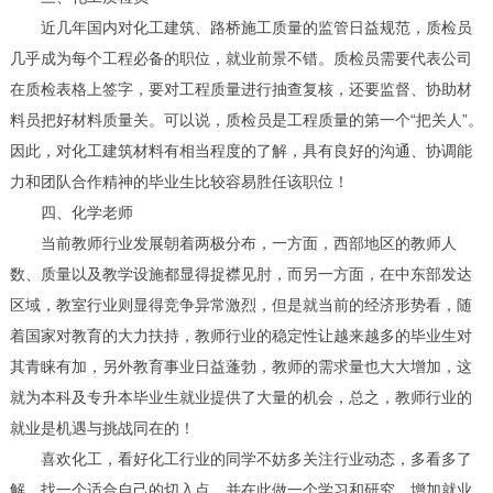
近几年国内对化工建筑、路桥施工质量的监管日益规范，质检员
几乎成为每个工程必备的职位，就业前景不错。质检员需要代表公司
在质检表格上签字，要对工程质量进行抽查复核，还要监督、协助材
料员把好材料质量关。可以说，质检员是工程质量的第一个“把关人”。
因此，对化工建筑材料有相当程度的了解，具有良好的沟通、协调能
力和团队合作精神的毕业生比较容易胜任该职位！
四、化学老师
当前教师行业发展朝着两极分布，一方面，西部地区的教师人
数、质量以及教学设施都显得捉襟见肘，而另一方面，在中东部发达
区域，教室行业则显得竞争异常激烈，但是就当前的经济形势看，随
着国家对教育的大力扶持，教师行业的稳定性让越来越多的毕业生对
其青睐有加，另外教育事业日益蓬勃，教师的需求量也大大增加，这
就为本科及专升本毕业生就业提供了大量的机会，总之，教师行业的
就业是机遇与挑战同在的！
喜欢化工，看好化工行业的同学不妨多关注行业动态，多看多了
解，找一个适合自己的切入点，并在此做一个学习和研究，增加就业