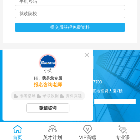
小英
Hi，我是您专属
0551-62817525 / 62817700
报名咨询老师
合肥市长江西路200号置地投资大厦7楼
报考指导
录取数据
资料真题
皖ICP备11012638号-6
合肥精英培训学校 版权所有
微信咨询
微信公众号
首页
英才计划
VIP高端
专业课